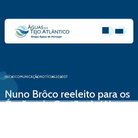
PESQUISAR
ABRIR MEN
INÍCIO
COMUNICAÇÃO
NOTÍCIAS
2025
07
Nuno Brôco reeleito para os
Órgãos de Gestão da Water
Europe
03 de julho, 2025