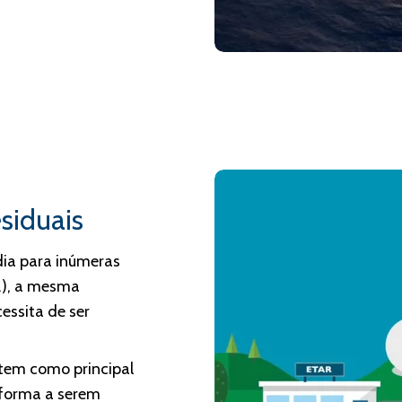
siduais
dia para inúmeras
c.), a mesma
essita de ser
tem como principal
e forma a serem