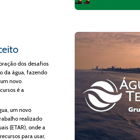
ceito
poração dos desafios
no da água, fazendo
a um novo
cursos é a
Água, um novo
trabalho realizado
ais (ETAR), onde a
ecursos para usar,