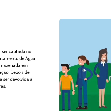
r ser captada no
Tratamento de Água
armazenada em
lação. Depois de
a ser devolvida à
as.