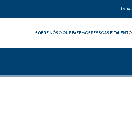
ÁGUA-
SOBRE NÓS
O QUE FAZEMOS
PESSOAS E TALENTO
Água e a Fábrica de Águ