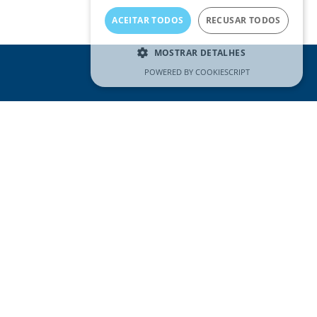
ACEITAR TODOS
RECUSAR TODOS
MOSTRAR DETALHES
POWERED BY COOKIESCRIPT
REDES SOCIAIS
Visitar
página
do
Facebook
CONTACTE-NOS