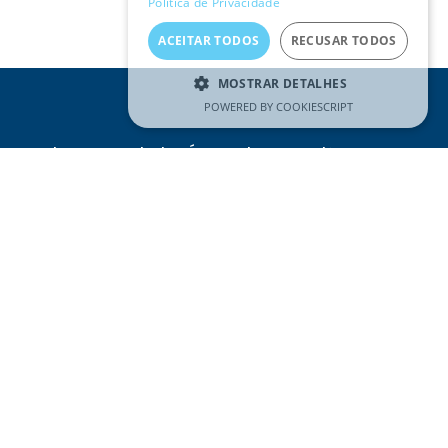
Política de Privacidade
ACEITAR TODOS
RECUSAR TODOS
MOSTRAR DETALHES
POWERED BY COOKIESCRIPT
Receba as novidades Águas do Tejo Atlântico no seu
e-mail
Email
(Obrigatório)
SUBSCREVER
Li e compreendi a
Política de
Privacidade
REDES SOCIAIS
Visitar