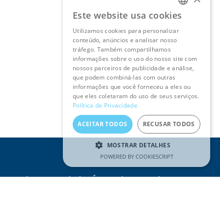
Este website usa cookies
PORTUGUESE
Utilizamos cookies para personalizar
ENGLISH
conteúdo, anúncios e analisar nosso
tráfego. Também compartilhamos
informações sobre o uso do nosso site com
nossos parceiros de publicidade e análise,
que podem combiná-las com outras
informações que você forneceu a eles ou
que eles coletaram do uso de seus serviços.
Política de Privacidade
ACEITAR TODOS
RECUSAR TODOS
MOSTRAR DETALHES
POWERED BY COOKIESCRIPT
Receba as novidades Águas do Tejo Atlântico no seu
e-mail
Email
(Obrigatório)
SUBSCREVER